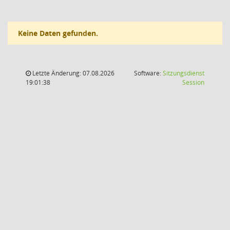
Keine Daten gefunden.
Letzte Änderung: 07.08.2026
Software:
Sitzungsdienst
(Wird in
19:01:38
Session