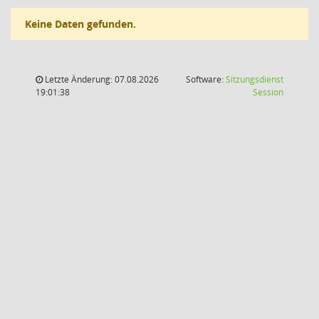
Keine Daten gefunden.
Letzte Änderung: 07.08.2026
Software:
Sitzungsdienst
(Wird in
19:01:38
Session