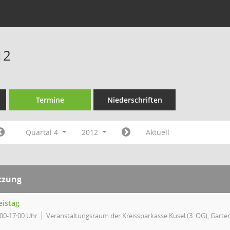
12
Termine
Niederschriften
Quartal 4
2012
Aktuell
tzung
eistag
:00-17:00 Uhr
Veranstaltungsraum der Kreissparkasse Kusel (3. OG), Garten