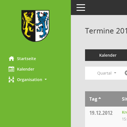
Toggle navigation
Termine 20
Kalender
Startseite
Kalender
Quartal
Organisation
Tag
Si
19.12.2012
Kr
15