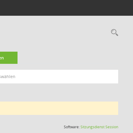
Rec
en
swählen
(Wird in
Software:
Sitzungsdienst
Session