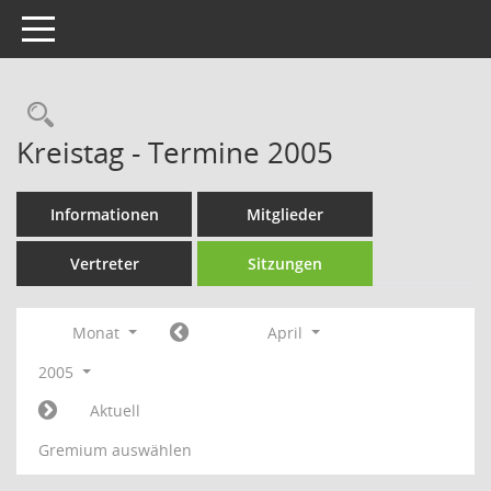
Toggle navigation
Rechercheauswahl
Kreistag - Termine 2005
Informationen
Mitglieder
Vertreter
Sitzungen
Monat
April
2005
Aktuell
Gremium auswählen