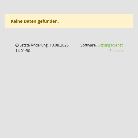
Keine Daten gefunden.
Letzte Änderung: 10.08.2026
Software:
Sitzungsdienst
(Wird in
14:01:50
Session