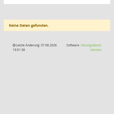
Keine Daten gefunden.
Letzte Änderung: 07.08.2026
Software:
Sitzungsdienst
(Wird in
19:01:38
Session