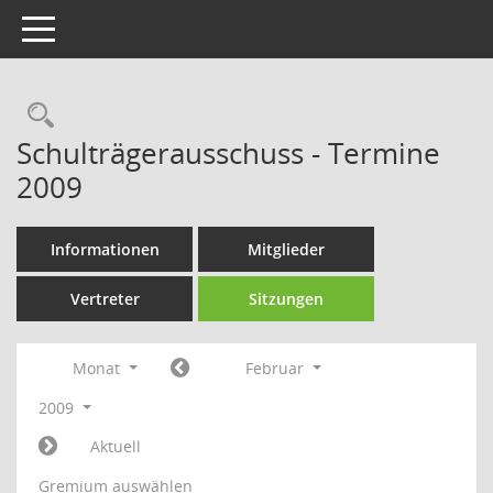
Toggle navigation
Rechercheauswahl
Schulträgerausschuss - Termine
2009
Informationen
Mitglieder
Vertreter
Sitzungen
Monat
Februar
2009
Aktuell
Gremium auswählen