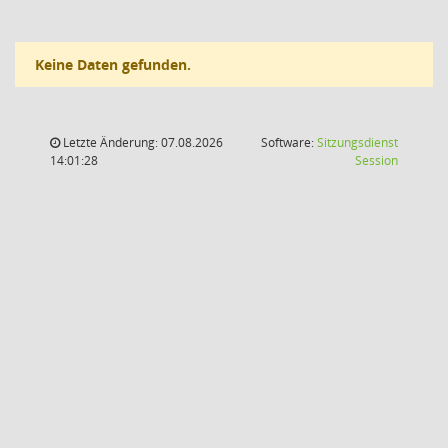
Keine Daten gefunden.
Letzte Änderung: 07.08.2026
Software:
Sitzungsdienst
(Wird in
14:01:28
Session