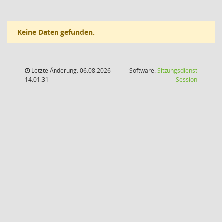
Keine Daten gefunden.
Letzte Änderung: 06.08.2026
Software:
Sitzungsdienst
(Wird in
14:01:31
Session