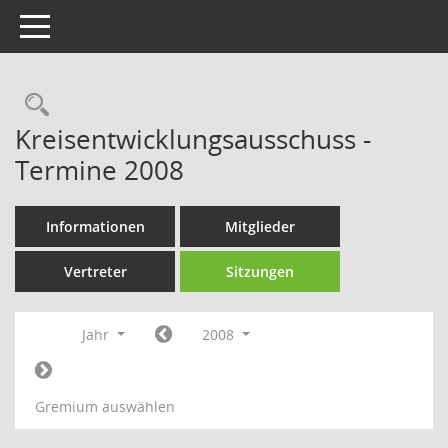
Toggle navigation
Rechercheauswahl
Kreisentwicklungsausschuss -
Termine 2008
Informationen
Mitglieder
Vertreter
Sitzungen
Jahr
2008
Gremium auswählen