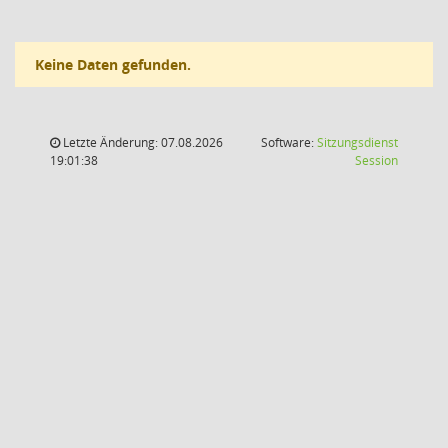
Keine Daten gefunden.
Letzte Änderung: 07.08.2026
Software:
Sitzungsdienst
(Wird in
19:01:38
Session