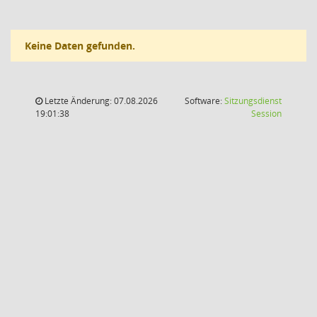
Keine Daten gefunden.
Letzte Änderung: 07.08.2026
Software:
Sitzungsdienst
(Wird in
19:01:38
Session