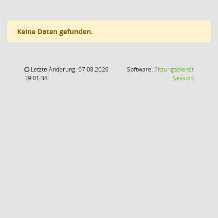
Keine Daten gefunden.
Letzte Änderung: 07.08.2026
Software:
Sitzungsdienst
(Wird in
19:01:38
Session