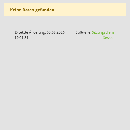
Keine Daten gefunden.
Letzte Änderung: 05.08.2026
Software:
Sitzungsdienst
(Wird in
19:01:31
Session