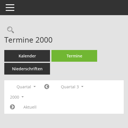
Toggle navigation
Rechercheauswahl
Termine 2000
Kalender
Termine
Niederschriften
Quartal
Quartal 3
2000
Aktuell