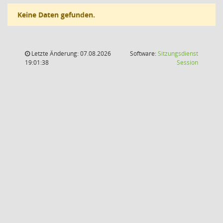
Keine Daten gefunden.
Letzte Änderung: 07.08.2026
Software:
Sitzungsdienst
(Wird in
19:01:38
Session