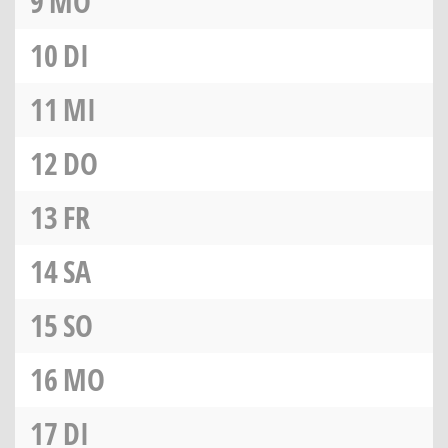
9
MO
10
DI
11
MI
12
DO
13
FR
14
SA
15
SO
16
MO
17
DI