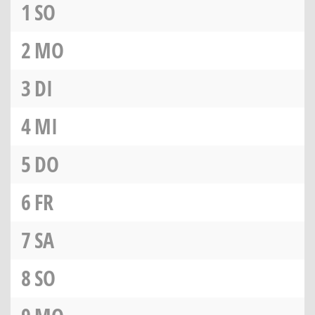
1
SO
2
MO
3
DI
4
MI
5
DO
6
FR
7
SA
8
SO