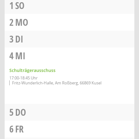
1
SO
2
MO
3
DI
4
MI
Schulträgerausschuss
17:00-18:45 Uhr
Fritz-Wunderlich-Halle, Am Roßberg, 66869 Kusel
5
DO
6
FR