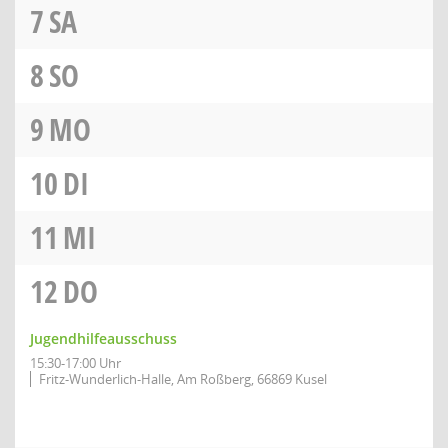
7
SA
8
SO
9
MO
10
DI
11
MI
12
DO
Jugendhilfeausschuss
15:30-17:00 Uhr
Fritz-Wunderlich-Halle, Am Roßberg, 66869 Kusel