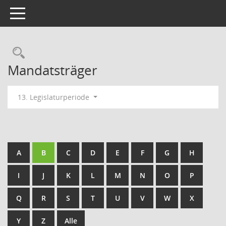
Toggle navigation
Rechercheauswahl
Mandatsträger
13. Legislaturperiode
A
B
C
D
E
F
G
H
I
J
K
L
M
N
O
P
Q
R
S
T
U
V
W
X
Y
Z
Alle