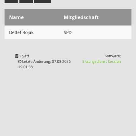
Name
Mitgliedschaft
Detlef Bojak
SPD
1 Satz
Software:
(Wird in
Letzte Änderung: 07.08.2026
Sitzungsdienst
Session
19:01:38