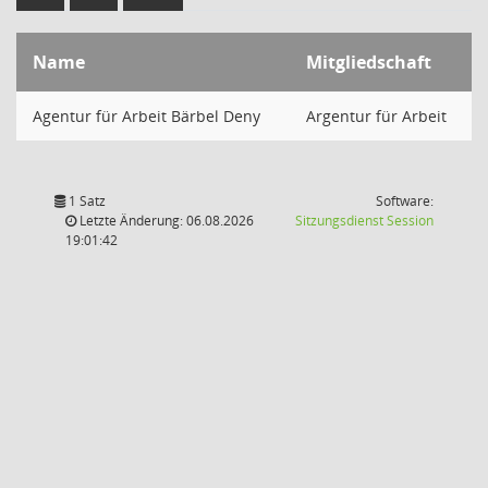
Name
Mitgliedschaft
Agentur für Arbeit Bärbel Deny
Argentur für Arbeit
1 Satz
Software:
(Wird in
Letzte Änderung: 06.08.2026
Sitzungsdienst
Session
19:01:42