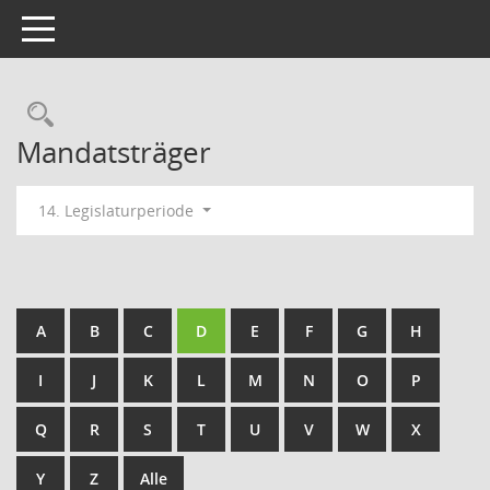
Toggle navigation
Rechercheauswahl
Mandatsträger
14. Legislaturperiode
A
B
C
D
E
F
G
H
I
J
K
L
M
N
O
P
Q
R
S
T
U
V
W
X
Y
Z
Alle