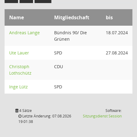
Name
Mitgliedschaft
bis
Andreas Lange
Bündnis 90/ Die
18.07.2024
Grünen
Ute Lauer
SPD
27.08.2024
Christoph
CDU
Lothschütz
Inge Lütz
SPD
4 Sätze
Software:
(Wird in
Letzte Änderung: 07.08.2026
Sitzungsdienst
Session
19:01:38