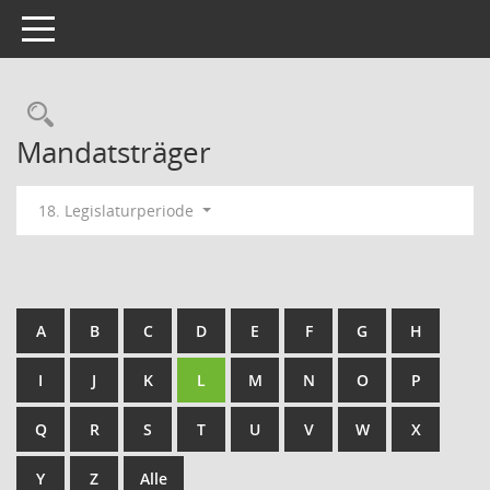
Toggle navigation
Rechercheauswahl
Mandatsträger
18. Legislaturperiode
A
B
C
D
E
F
G
H
I
J
K
L
M
N
O
P
Q
R
S
T
U
V
W
X
Y
Z
Alle