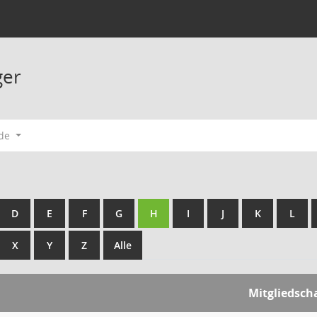
ger
ode
D
E
F
G
H
I
J
K
L
X
Y
Z
Alle
Mitgliedsch