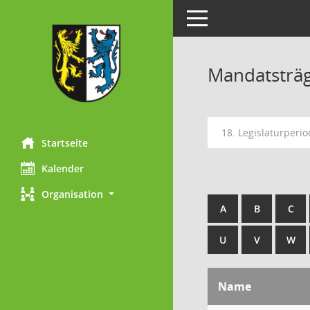
Toggle navigation
Mandatsträ
18. Legislaturperi
Startseite
Kalender
Organisation
A
B
C
U
V
W
Name