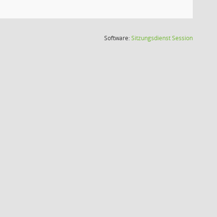
(Wird in
Software:
Sitzungsdienst
Session