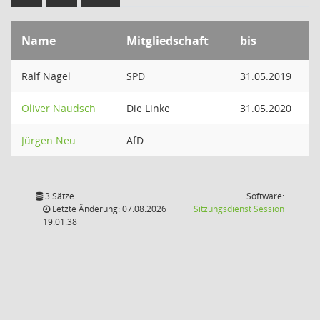
Name
Mitgliedschaft
bis
Ralf Nagel
SPD
31.05.2019
Oliver Naudsch
Die Linke
31.05.2020
Jürgen Neu
AfD
3 Sätze
Software:
(Wird in
Letzte Änderung: 07.08.2026
Sitzungsdienst
Session
19:01:38