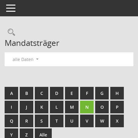
Toggle navigation
Rechercheauswahl
Mandatsträger
alle Daten
A
B
C
D
E
F
G
H
I
J
K
L
M
N
O
P
Q
R
S
T
U
V
W
X
Y
Z
Alle