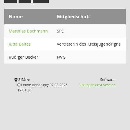
Name
Mitgliedschaft
Matthias Bachmann
SPD
Jutta Baltes
Vertreterin des Kreisjugendrigns
Rüdiger Becker
FWG
3 Sätze
Software:
(Wird in
Letzte Änderung: 07.08.2026
Sitzungsdienst
Session
19:01:38