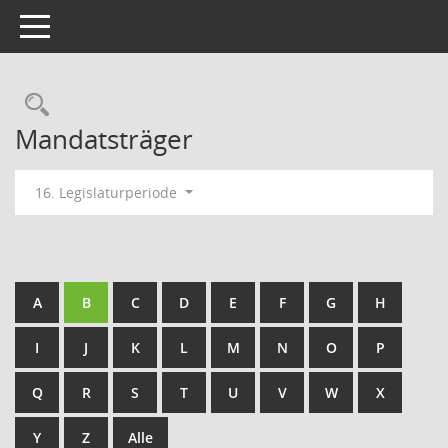
Toggle navigation
Rechercheauswahl
Mandatsträger
16. Legislaturperiode
A
B
C
D
E
F
G
H
I
J
K
L
M
N
O
P
Q
R
S
T
U
V
W
X
Y
Z
Alle