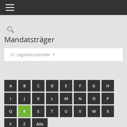
Toggle navigation
Rechercheauswahl
Mandatsträger
15. Legislaturperiode
A
B
C
D
E
F
G
H
I
J
K
L
M
N
O
P
Q
R
S
T
U
V
W
X
Y
Z
Alle