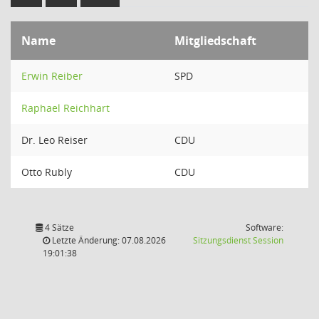
Name
Mitgliedschaft
Erwin Reiber
SPD
Raphael Reichhart
Dr. Leo Reiser
CDU
Otto Rubly
CDU
4 Sätze
Software:
(Wird in
Letzte Änderung: 07.08.2026
Sitzungsdienst
Session
19:01:38