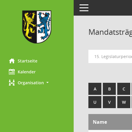
Toggle navigation
Mandatsträ
15. Legislaturperi
Startseite
Kalender
Organisation
A
B
C
U
V
W
Name