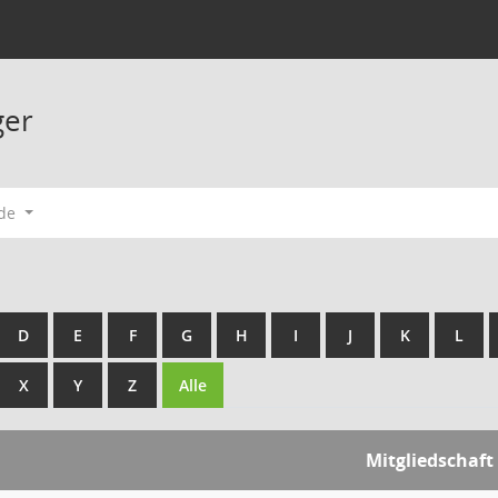
ger
ode
D
E
F
G
H
I
J
K
L
X
Y
Z
Alle
Mitgliedschaft