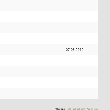
07.08.2012
(Wird in
Software:
Sitzungsdienst
Session