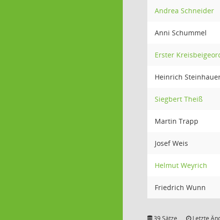
Andrea Schneider
Anni Schummel
Erster Kreisbeigeor
Heinrich Steinhaue
Siegbert Theiß
Martin Trapp
Josef Weis
Helmut Weyrich
Friedrich Wunn
39 Sätze
Letzte Än