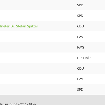
SPD
SPD
dneter Dr. Stefan Spitzer
CDU
r
FWG
FWG
Die Linke
CDU
FWG
SPD
derung: 06.08.2026 19:01:42