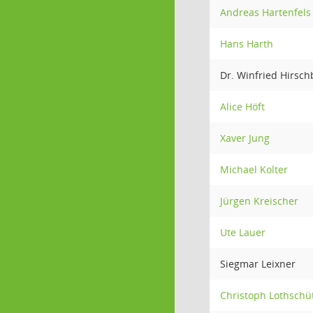
Andreas Hartenfels
Hans Harth
Dr. Winfried Hirsch
Alice Höft
Xaver Jung
Michael Kolter
Jürgen Kreischer
Ute Lauer
Siegmar Leixner
Christoph Lothschü