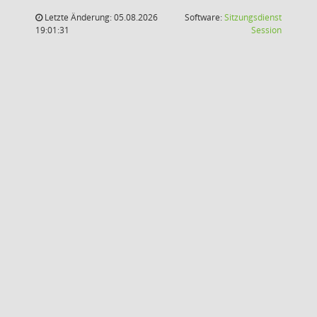
Letzte Änderung: 05.08.2026
Software:
Sitzungsdienst
(Wird in
19:01:31
Session