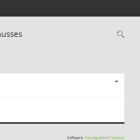
husses
Rec
(Wird in
Software:
Sitzungsdienst
Session