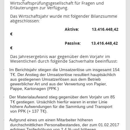
Wirtschaftsprüfungsgesellschaft für Fragen und
Erläuterungen zur Verfügung.
Das Wirtschaftsjahr wurde mit folgender Bilanzsumme
abgeschlossen:
Aktiva:
13.416.448,42
€
Passiva:
13.416.448,42
€
Das Jahresergebnis war gegenüber dem Vorjahr im
Wesentlichen durch folgende Sachverhalte beeinflusst:
Im Berichtsjahr stiegen die Umsatzerlöse um insgesamt 154
·
T€. Der Anstieg der Umsatzerlöse resultiert hauptsächlich
aus gestiegenen Umsatzerlösen aus dem Betrieb
gewerblicher Art und aus der Verwertung von Papier,
Pappe, Kartonagen (PPK )
Der Materialaufwand stieg gegenüber dem Vorjahr um 85
·
T€ gestiegen. Ursächlich hierfür waren in erster Linie
höhere Aufwendungen für die Sammlung und Transport
von PPK (+ 137 T€).
Aufgrund eines um einen Mitarbeiter höheren
·
durchschnittlichen Personalbestandes, der zum 01.02.2017
erfolgen Tariferhöhung von 2,4 % und höheren