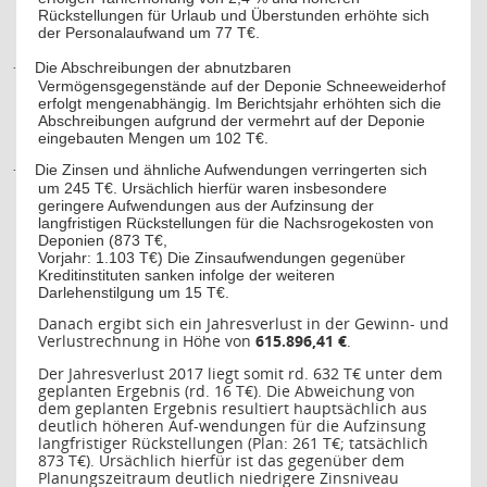
Rückstellungen für Urlaub und Überstunden erhöhte sich
der Personalaufwand um 77 T€.
Die Abschreibungen der abnutzbaren
·
Vermögensgegenstände auf der Deponie Schneeweiderhof
erfolgt mengenabhängig. Im Berichtsjahr erhöhten sich die
Abschreibungen aufgrund der vermehrt auf der Deponie
eingebauten Mengen um 102 T€.
Die Zinsen und ähnliche Aufwendungen verringerten sich
·
um 245 T€. Ursächlich hierfür waren insbesondere
geringere Aufwendungen aus der Aufzinsung der
langfristigen Rückstellungen für die Nachsrogekosten von
Deponien (873 T€,
Vorjahr: 1.103 T€) Die Zinsaufwendungen gegenüber
Kreditinstituten sanken infolge der weiteren
Darlehenstilgung um 15 T€.
Danach ergibt sich ein Jahresverlust in der Gewinn- und
Verlustrechnung in Höhe von
615.896,41 €
.
Der Jahresverlust 2017 liegt somit rd. 632 T€ unter dem
geplanten Ergebnis (rd. 16 T€). Die Abweichung von
dem geplanten Ergebnis resultiert hauptsächlich aus
deutlich höheren Auf-wendungen für die Aufzinsung
langfristiger Rückstellungen (Plan: 261 T€; tatsächlich
873 T€). Ursächlich hierfür ist das gegenüber dem
Planungszeitraum deutlich niedrigere Zinsniveau