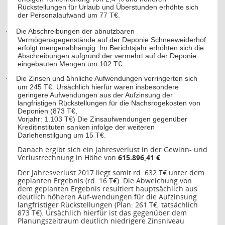
Rückstellungen für Urlaub und Überstunden erhöhte sich
der Personalaufwand um 77 T€.
Die Abschreibungen der abnutzbaren
·
Vermögensgegenstände auf der Deponie Schneeweiderhof
erfolgt mengenabhängig. Im Berichtsjahr erhöhten sich die
Abschreibungen aufgrund der vermehrt auf der Deponie
eingebauten Mengen um 102 T€.
Die Zinsen und ähnliche Aufwendungen verringerten sich
·
um 245 T€. Ursächlich hierfür waren insbesondere
geringere Aufwendungen aus der Aufzinsung der
langfristigen Rückstellungen für die Nachsrogekosten von
Deponien (873 T€,
Vorjahr: 1.103 T€) Die Zinsaufwendungen gegenüber
Kreditinstituten sanken infolge der weiteren
Darlehenstilgung um 15 T€.
Danach ergibt sich ein Jahresverlust in der Gewinn- und
Verlustrechnung in Höhe von
615.896,41 €
.
Der Jahresverlust 2017 liegt somit rd. 632 T€ unter dem
geplanten Ergebnis (rd. 16 T€). Die Abweichung von
dem geplanten Ergebnis resultiert hauptsächlich aus
deutlich höheren Auf-wendungen für die Aufzinsung
langfristiger Rückstellungen (Plan: 261 T€; tatsächlich
873 T€). Ursächlich hierfür ist das gegenüber dem
Planungszeitraum deutlich niedrigere Zinsniveau