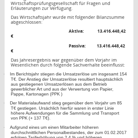
Wirtschaftsprüfungsgesellschaft für Fragen und
Erläuterungen zur Verfügung.
Das Wirtschaftsjahr wurde mit folgender Bilanzsumme
abgeschlossen:
Aktiva:
13.416.448,42
€
Passiva:
13.416.448,42
€
Das Jahresergebnis war gegenüber dem Vorjahr im
Wesentlichen durch folgende Sachverhalte beeinflusst:
Im Berichtsjahr stiegen die Umsatzerlöse um insgesamt 154
·
T€. Der Anstieg der Umsatzerlöse resultiert hauptsächlich
aus gestiegenen Umsatzerlösen aus dem Betrieb
gewerblicher Art und aus der Verwertung von Papier,
Pappe, Kartonagen (PPK )
Der Materialaufwand stieg gegenüber dem Vorjahr um 85
·
T€ gestiegen. Ursächlich hierfür waren in erster Linie
höhere Aufwendungen für die Sammlung und Transport
von PPK (+ 137 T€).
Aufgrund eines um einen Mitarbeiter höheren
·
durchschnittlichen Personalbestandes, der zum 01.02.2017
erfolgen Tariferhöhung von 2,4 % und höheren