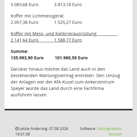
5.083,68 Euro
3.813,18 Euro
Koffer mit Lichtmessgerät
2.057,38 Euro
1.525,27 Euro
Koffer mit Mess- und Kalibrierausrüstung
2.141,64 Euro
1.588,77 Euro
Summe:
135.993,90 Euro
101.960,58 Euro
Darüber hinaus möchte das Land auch in den
bestehenden Wartungsvertrag eintreten. Den Umzug
der Anlagen von der AfA-Kusel zum Ankerzentrum
Speyer würde das Land durch eine Fachfirma
ausführen lassen.
Letzte Änderung: 07.08.2026
Software:
Sitzungsdienst
(Wird in
19:01:38
Session