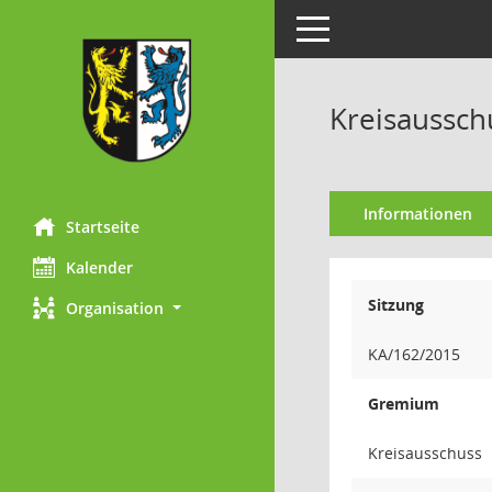
Toggle navigation
Kreisaussch
Informationen
Startseite
Kalender
Sitzung
Organisation
KA/162/2015
Gremium
Kreisausschuss