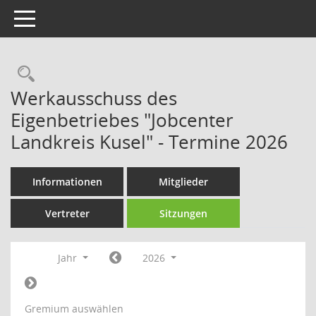
Toggle navigation
Rechercheauswahl
Werkausschuss des
Eigenbetriebes "Jobcenter
Landkreis Kusel" - Termine 2026
Informationen
Mitglieder
Vertreter
Sitzungen
Jahr
2026
Gremium auswählen