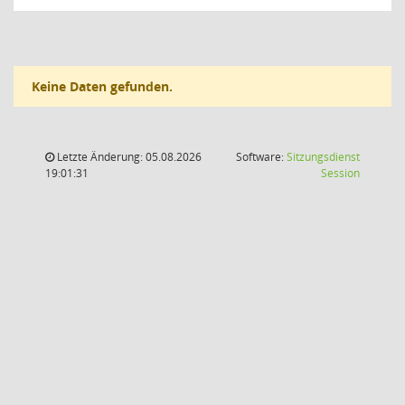
Keine Daten gefunden.
Letzte Änderung: 05.08.2026
Software:
Sitzungsdienst
(Wird in
19:01:31
Session