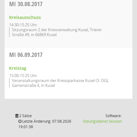
MI
30.08.2017
Kreisausschuss
14:30-15:25 Uhr
Sitzungsraum 2 der Kreisverwaltung Kusel, Trierer
Straße 49, in 66869 Kusel
MI
06.09.2017
Kreistag
15:00-15:25 Uhr
Veranstaltungsraum der Kreissparkasse Kusel (3. OG),
Gartenstraße 4, in Kusel
2 Sätze
Software:
(Wird in
Letzte Änderung: 07.08.2026
Sitzungsdienst
Session
19:01:38