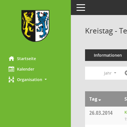
Toggle navigation
Kreistag - 
Informationen
Startseite
Kalender
Jahr
Organisation
Tag
S
26.03.2014
K
1