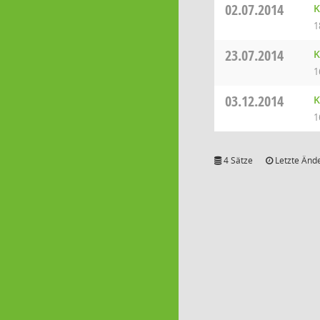
02.07.2014
K
1
23.07.2014
K
1
03.12.2014
K
1
4 Sätze
Letzte Ände