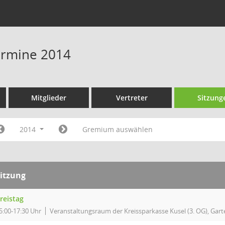
Termine 2014
Mitglieder
Vertreter
Sitzung
2014
Gremium auswählen
itzung
reistag
5:00-17:30 Uhr
Veranstaltungsraum der Kreissparkasse Kusel (3. OG), Garte