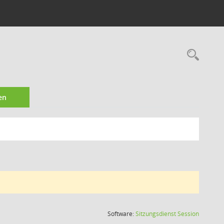
Rec
en
(Wird in
Software:
Sitzungsdienst
Session