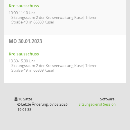
Kreisausschuss
10:00-11:10 Uhr
Sitzungsraum 2 der Kreisverwaltung Kusel, Trierer
Straße 49, in 66869 Kusel
MO
30.01.2023
Kreisausschuss
13:30-15:30 Uhr
Sitzungsraum 2 der Kreisverwaltung Kusel, Trierer
Straße 49, in 66869 Kusel
10 Sätze
Software:
(Wird in
Letzte Änderung: 07.08.2026
Sitzungsdienst
Session
19:01:38