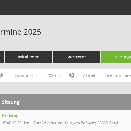
Termine 2025
Mitglieder
Vertreter
Sitzung
Quartal 4
2025
Aktuell
Gremium au
Sitzung
Kreistag
15:00-15:59 Uhr
Fritz-Wunderlich-Halle, Am Roßberg, 66869 Kusel