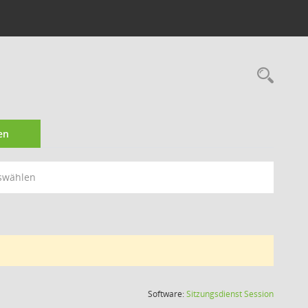
Rec
en
swählen
(Wird in
Software:
Sitzungsdienst
Session