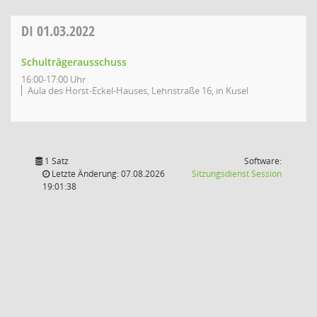
DI
01.03.2022
Schulträgerausschuss
16:00-17:00 Uhr
Aula des Horst-Eckel-Hauses, Lehnstraße 16, in Kusel
1 Satz
Software:
(Wird in
Letzte Änderung: 07.08.2026
Sitzungsdienst
Session
19:01:38