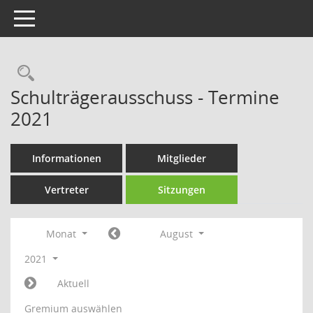
Toggle navigation
Rechercheauswahl
Schulträgerausschuss - Termine
2021
Informationen
Mitglieder
Vertreter
Sitzungen
Monat
August
2021
Aktuell
Gremium auswählen