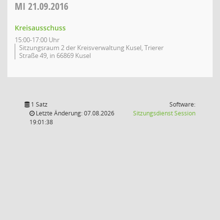
MI
21.09.2016
Kreisausschuss
15:00-17:00 Uhr
Sitzungsraum 2 der Kreisverwaltung Kusel, Trierer
Straße 49, in 66869 Kusel
1 Satz
Software:
(Wird in
Letzte Änderung: 07.08.2026
Sitzungsdienst
Session
19:01:38