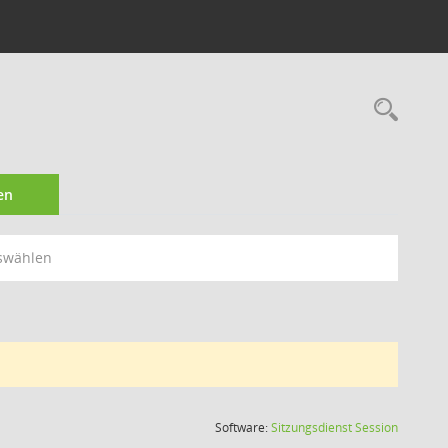
Rec
en
swählen
(Wird in
Software:
Sitzungsdienst
Session