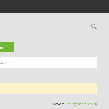
Rec
en
swählen
(Wird in
Software:
Sitzungsdienst
Session