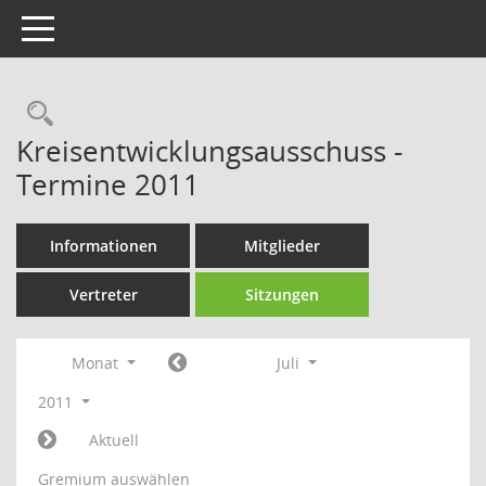
Toggle navigation
Rechercheauswahl
Kreisentwicklungsausschuss -
Termine 2011
Informationen
Mitglieder
Vertreter
Sitzungen
Monat
Juli
2011
Aktuell
Gremium auswählen