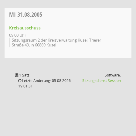
MI
31.08.2005
Kreisausschuss
09:00 Uhr
Sitzungsraum 2 der Kreisverwaltung Kusel, Trierer
Straße 49, in 66869 Kusel
1 Satz
Software:
(Wird in
Letzte Änderung: 05.08.2026
Sitzungsdienst
Session
19:01:31