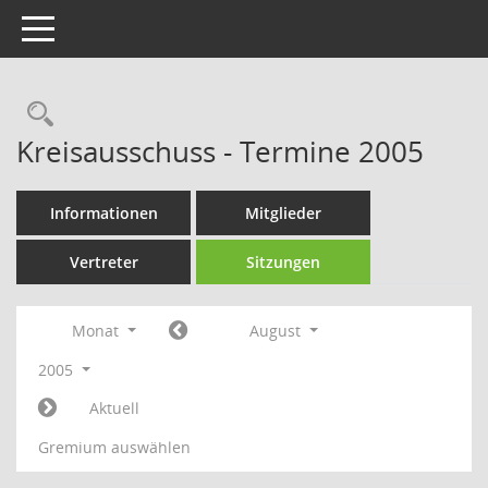
Toggle navigation
Rechercheauswahl
Kreisausschuss - Termine 2005
Informationen
Mitglieder
Vertreter
Sitzungen
Monat
August
2005
Aktuell
Gremium auswählen