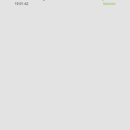
(Wird in
19:01:42
Session