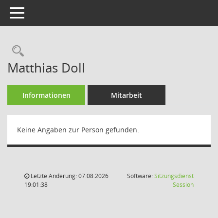
Toggle navigation
Rechercheauswahl
Matthias Doll
Informationen
Mitarbeit
Keine Angaben zur Person gefunden.
Letzte Änderung: 07.08.2026
Software:
Sitzungsdienst
(Wird in
19:01:38
Session