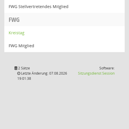
FWG Stellvertretendes Mitglied
FWG
Kreistag
FWG Mitglied
2 Sätze
Software:
(Wird in
Letzte Änderung: 07.08.2026
Sitzungsdienst
Session
19:01:38