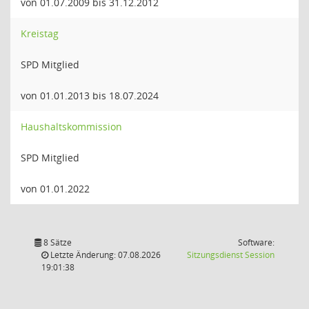
von 01.07.2009 bis 31.12.2012
Kreistag
SPD Mitglied
von 01.01.2013 bis 18.07.2024
Haushaltskommission
SPD Mitglied
von 01.01.2022
8 Sätze
Software:
(Wird in
Letzte Änderung: 07.08.2026
Sitzungsdienst
Session
19:01:38