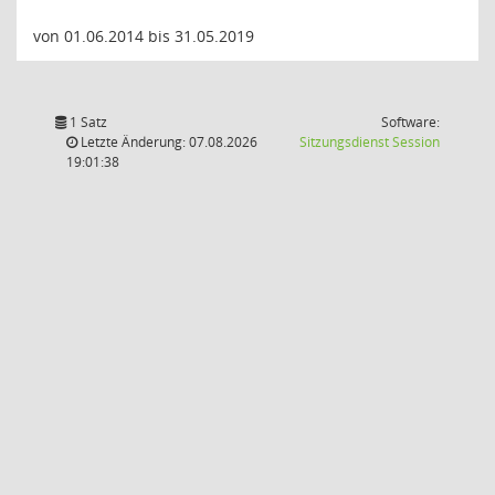
von 01.06.2014 bis 31.05.2019
1 Satz
Software:
(Wird in
Letzte Änderung: 07.08.2026
Sitzungsdienst
Session
19:01:38