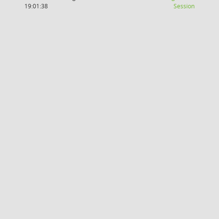
(Wird in
19:01:38
Session